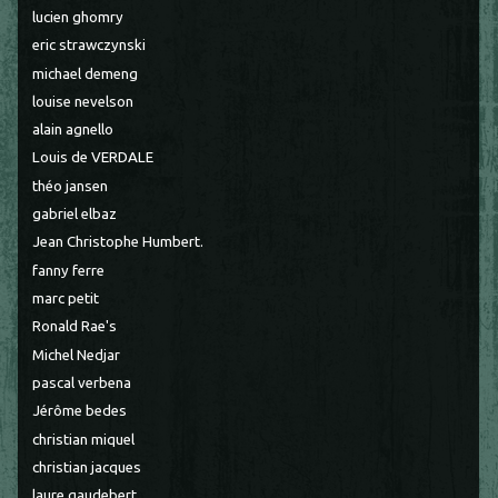
lucien ghomry
eric strawczynski
michael demeng
louise nevelson
alain agnello
Louis de VERDALE
théo jansen
gabriel elbaz
Jean Christophe Humbert.
fanny ferre
marc petit
Ronald Rae's
Michel Nedjar
pascal verbena
Jérôme bedes
christian miquel
christian jacques
laure gaudebert