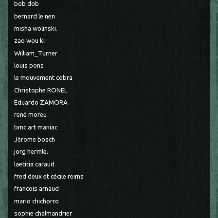
bob dob
bernard le nen
misha wolinski.
zao wou ki
William_Turner
louis pons
le mouvement cobra
Christophe RONEL
Eduardo ZAMORA
rené moreu
bmc art maniac
Jérome bosch
jorg hermle.
laetitia caraud
fred deux et cécile reims
francois arnaud
mario chichorro
sophie chalmandrier