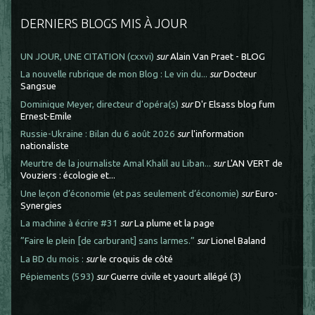
DERNIERS BLOGS MIS À JOUR
UN JOUR, UNE CITATION (cxxvi)
sur
Alain Van Praet - BLOG
La nouvelle rubrique de mon Blog : Le vin du...
sur
Docteur
Sangsue
Dominique Meyer, directeur d'opéra(s)
sur
D'r Elsass blog fum
Ernest-Emile
Russie-Ukraine : Bilan du 6 août 2026
sur
l'information
nationaliste
Meurtre de la journaliste Amal Khalil au Liban...
sur
L'AN VERT de
Vouziers : écologie et...
Une leçon d’économie (et pas seulement d’économie)
sur
Euro-
Synergies
La machine à écrire #31
sur
La plume et la page
”Faire le plein [de carburant] sans larmes.”
sur
Lionel Baland
La BD du mois :
sur
le croquis de côté
Pépiements (593)
sur
Guerre civile et yaourt allégé (3)