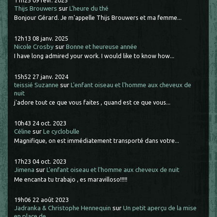
Thijs Brouwers
sur
L'heure du thé
Bonjour Gérard. Je m'appelle Thijs Brouwers et ma femme...
12h13
08
janv. 2025
Nicole Crosby
sur
Bonne et heureuse année
I have long admired your work. I would like to know how...
15h52
27
janv. 2024
teissié Suzanne
sur
L'enfant oiseau et l'homme aux cheveux de
nuit
j'adore tout ce que vous faites , quand est ce que vous...
10h43
24
oct. 2023
Céline
sur
Le cyclobulle
Magnifique, on est immédiatement transporté dans votre...
17h23
04
oct. 2023
Jimena
sur
L'enfant oiseau et l'homme aux cheveux de nuit
Me encanta tu trabajo , es maravilloso!!!!!
19h06
22
août 2023
Jadranka & Christophe Hennequin
sur
Un petit aperçu de la mise
en place de...