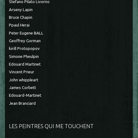
Stefano Pilato Livorno
Arseny Lapin
Bruce Chapin
Ppaul Herai
Peter Eugene BALL
Geoffrey Gorman
kirill Protopopov
Simone Pheulpin
Edouard Martinet
Vincent Prieur
John whippleart
James Corbett
Edouard-Martinet
Jean Branciard
LES PEINTRES QUI ME TOUCHENT