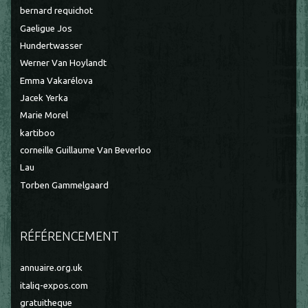
bernard requichot
Gaeligue Jos
Hundertwasser
Werner Van Hoylandt
Emma Vakarélova
Jacek Yerka
Marie Morel
kartiboo
corneille Guillaume Van Beverloo
Lau
Torben Gammelgaard
RÉFÉRENCEMENT
annuaire.org.uk
italiq-expos.com
gratuitheque