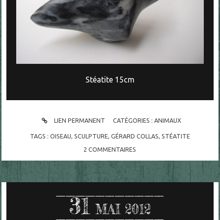
Stéatite 15cm
LIEN PERMANENT
CATÉGORIES :
ANIMAUX
TAGS :
OISEAU
,
SCULPTURE
,
GÉRARD COLLAS
,
STÉATITE
2
COMMENTAIRES
31
MAI 2012