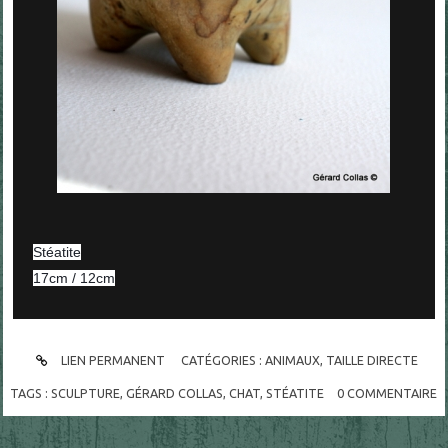
Stéatite
17cm / 12cm
LIEN PERMANENT
CATÉGORIES :
ANIMAUX
,
TAILLE DIRECTE
TAGS :
SCULPTURE
,
GÉRARD COLLAS
,
CHAT
,
STÉATITE
0
COMMENTAIRE