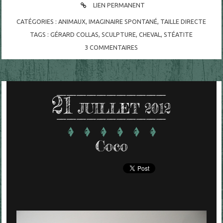
LIEN PERMANENT
CATÉGORIES :
ANIMAUX
,
IMAGINAIRE SPONTANÉ
,
TAILLE DIRECTE
TAGS :
GÉRARD COLLAS
,
SCULPTURE
,
CHEVAL
,
STÉATITE
3
COMMENTAIRES
21
JUILLET 2012
Coco