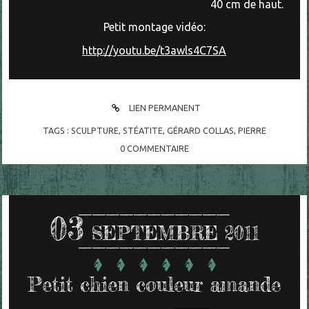
40 cm de haut.
Petit montage vidéo:
http://youtu.be/t3awls4C7SA
LIEN PERMANENT
TAGS :
SCULPTURE
,
STÉATITE
,
GÉRARD COLLAS
,
PIERRE
0
COMMENTAIRE
03
SEPTEMBRE 2011
Petit chien couleur amande